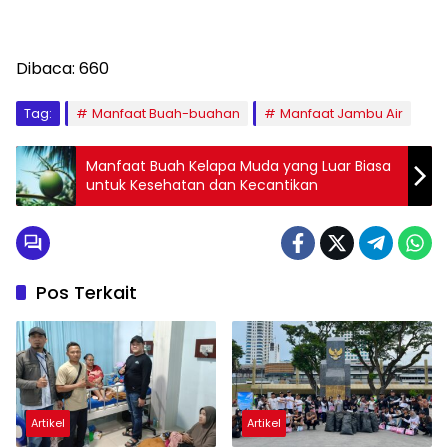
Dibaca:
660
Tag:
Manfaat Buah-buahan
Manfaat Jambu Air
Manfaat Buah Kelapa Muda yang Luar Biasa
untuk Kesehatan dan Kecantikan
Pos Terkait
Artikel
Artikel