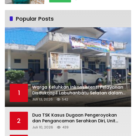
Popular Posts
Warga Keluhkan Inkonsistensi Pelayanan
1
Disdukcapil Labuhanbatu Selatan dalam
Pengurusan KK Rusak
Juli 13, 2026
542
Dua TSK Kasus Dugaan Pengeroyokan
2
dan Pengancaman Serahkan Diri, Unit
Reskrim Polsek Lolowau Tuntaskan
Juli 10, 2026
439
Pengamanan Tiga Tersangka