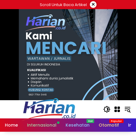
Langsung
×
Scroll Untuk Baca Artikel
ke
konten
Home
Internasional
Kesehatan
Otomotif
Ind