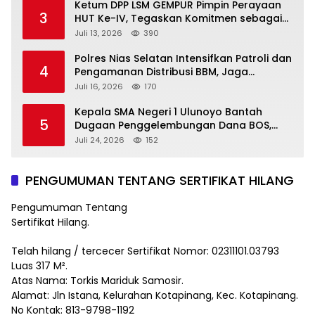
Ketum DPP LSM GEMPUR Pimpin Perayaan
3
HUT Ke-IV, Tegaskan Komitmen sebagai
Mitra Pemerintah dan Corong Aspirasi
Juli 13, 2026
390
Rakyat
Polres Nias Selatan Intensifkan Patroli dan
4
Pengamanan Distribusi BBM, Jaga
Ketertiban di SPBU
Juli 16, 2026
170
Kepala SMA Negeri 1 Ulunoyo Bantah
5
Dugaan Penggelembungan Dana BOS,
Tegaskan Pemberitaan Tidak Benar
Juli 24, 2026
152
PENGUMUMAN TENTANG SERTIFIKAT HILANG
Pengumuman Tentang
Sertifikat Hilang.
Telah hilang / tercecer Sertifikat Nomor: 02311101.03793
Luas 317 M².
Atas Nama: Torkis Mariduk Samosir.
Alamat: Jln Istana, Kelurahan Kotapinang, Kec. Kotapinang.
No Kontak: 813-9798-1192