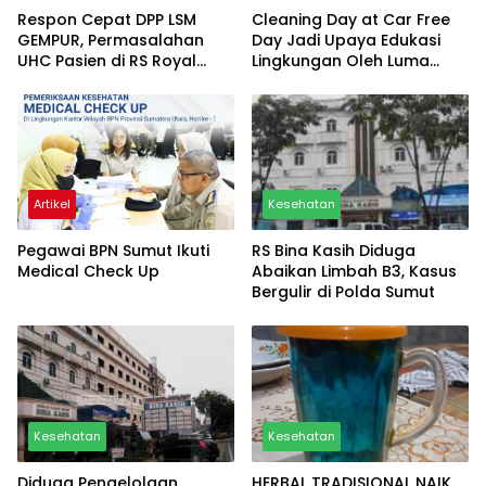
Respon Cepat DPP LSM
Cleaning Day at Car Free
GEMPUR, Permasalahan
Day Jadi Upaya Edukasi
UHC Pasien di RS Royal
Lingkungan Oleh Luma
Prima Marelan Tuntas
Organizer
Artikel
Kesehatan
Pegawai BPN Sumut Ikuti
RS Bina Kasih Diduga
Medical Check Up
Abaikan Limbah B3, Kasus
Bergulir di Polda Sumut
Kesehatan
Kesehatan
Diduga Pengelolaan
HERBAL TRADISIONAL NAIK