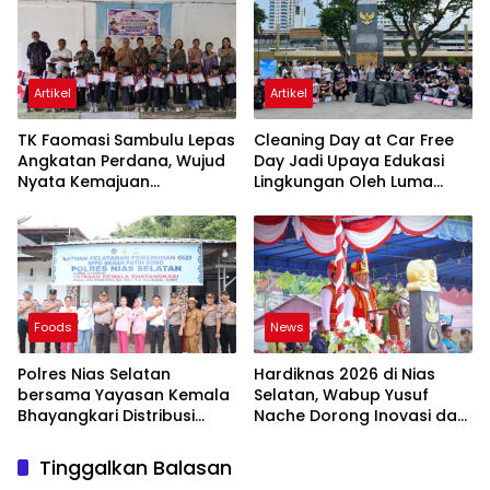
Artikel
Artikel
TK Faomasi Sambulu Lepas
Cleaning Day at Car Free
Angkatan Perdana, Wujud
Day Jadi Upaya Edukasi
Nyata Kemajuan
Lingkungan Oleh Luma
Pendidikan Anak Usia Dini
Organizer
di Nias Selatan
Foods
News
Polres Nias Selatan
Hardiknas 2026 di Nias
bersama Yayasan Kemala
Selatan, Wabup Yusuf
Bhayangkari Distribusi
Nache Dorong Inovasi dan
Perdana SPPG Merah Putih
Pemerataan Pendidikan
Gomo Yayasan Kemala
Tinggalkan Balasan
Bhayangkari di Wilayah