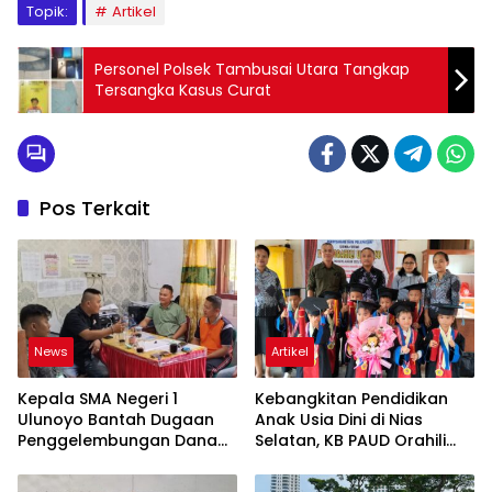
Topik:
Artikel
Personel Polsek Tambusai Utara Tangkap
Tersangka Kasus Curat
Pos Terkait
News
Artikel
Kepala SMA Negeri 1
Kebangkitan Pendidikan
Ulunoyo Bantah Dugaan
Anak Usia Dini di Nias
Penggelembungan Dana
Selatan, KB PAUD Orahili
BOS, Tegaskan
Ulunoyo Lepas Angkatan
Pemberitaan Tidak Benar
Perdana