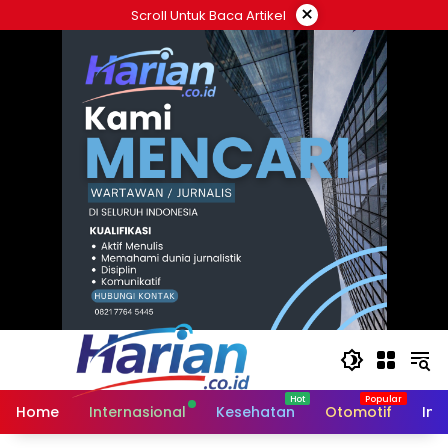
Langsung
×
Scroll Untuk Baca Artikel
ke
konten
Home
Internasional
Kesehatan
Otomotif
Ind