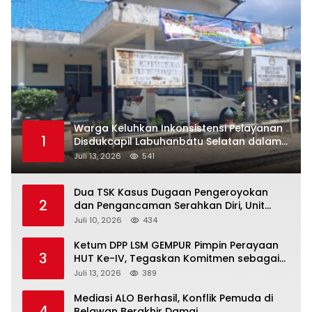
Warga Keluhkan Inkonsistensi Pelayanan
1
Disdukcapil Labuhanbatu Selatan dalam
Pengurusan KK Rusak
Juli 13, 2026
541
Dua TSK Kasus Dugaan Pengeroyokan
2
dan Pengancaman Serahkan Diri, Unit
Reskrim Polsek Lolowau Tuntaskan
Juli 10, 2026
434
Pengamanan Tiga Tersangka
Ketum DPP LSM GEMPUR Pimpin Perayaan
3
HUT Ke-IV, Tegaskan Komitmen sebagai
Mitra Pemerintah dan Corong Aspirasi
Juli 13, 2026
389
Rakyat
Mediasi ALO Berhasil, Konflik Pemuda di
4
Belawan Berakhir Damai