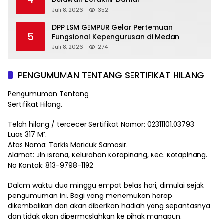
Juli 8, 2026
352
DPP LSM GEMPUR Gelar Pertemuan
5
Fungsional Kepengurusan di Medan
Juli 8, 2026
274
PENGUMUMAN TENTANG SERTIFIKAT HILANG
Pengumuman Tentang
Sertifikat Hilang.
Telah hilang / tercecer Sertifikat Nomor: 02311101.03793
Luas 317 M².
Atas Nama: Torkis Mariduk Samosir.
Alamat: Jln Istana, Kelurahan Kotapinang, Kec. Kotapinang.
No Kontak: 813-9798-1192
Dalam waktu dua minggu empat belas hari, dimulai sejak
pengumuman ini. Bagi yang menemukan harap
dikembalikan dan akan diberikan hadiah yang sepantasnya
dan tidak akan dipermaslahkan ke pihak manapun.