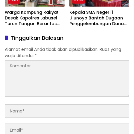
Warga Kampung Rakyat
Kepala SMA Negeri 1
Desak Kapolres Labusel
Ulunoyo Bantah Dugaan
Turun Tangan Berantas
Penggelembungan Dana
Dugaan Bandar Narkoba
BOS, Tegaskan
di Perlabian
Pemberitaan Tidak Benar
Tinggalkan Balasan
Alamat email Anda tidak akan dipublikasikan.
Ruas yang
wajib ditandai
*