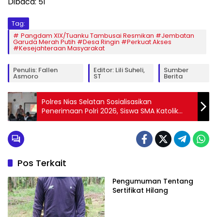
Dibaca:
51
Tag:
Pangdam XIX/Tuanku Tambusai Resmikan #Jembatan
Garuda Merah Putih #Desa Ringin #Perkuat Akses
#Kesejahteraan Masyarakat
Penulis: Fallen
Editor: Lili Suheli,
Sumber
Asmoro
ST
Berita
Polres Nias Selatan Sosialisasikan
Penerimaan Polri 2026, Siswa SMA Katolik
Bintang Laut Teluk Dalam Antusias
Pos Terkait
Pengumuman Tentang
Sertifikat Hilang