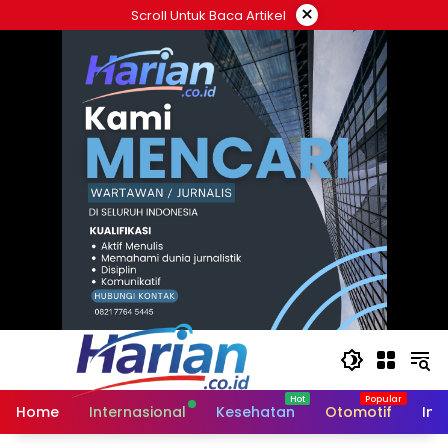
Langsung
×
Scroll Untuk Baca Artikel
ke
konten
Home
Internasional
Kesehatan
Otomotif
Ind