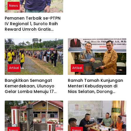
News
Pemanen Terbaik se-PTPN
IV Regional 1, Suroto Raih
Reward Umroh Gratis
Bersama Istri
Artikel
Artikel
Bangkitkan Semangat
Ramah Tamah Kunjungan
Kemerdekaan, Ulunoyo
Menteri Kebudayaan di
Gelar Lomba Menuju 17
Nias Selatan, Dorong
Agustus 2026
Pelestarian Budaya hingga
Target UNESCO
News
News