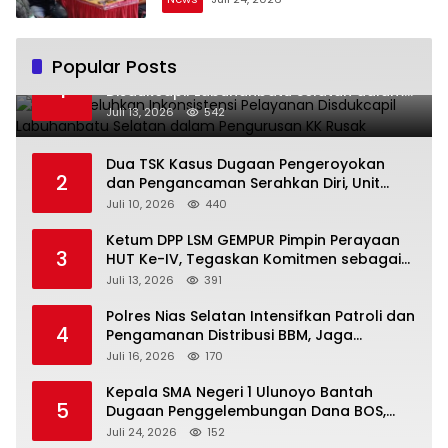
Popular Posts
Warga Keluhkan Inkonsistensi Pelayanan
1
Disdukcapil Labuhanbatu Selatan dalam
Pengurusan KK Rusak
Juli 13, 2026
542
Dua TSK Kasus Dugaan Pengeroyokan
2
dan Pengancaman Serahkan Diri, Unit
Reskrim Polsek Lolowau Tuntaskan
Juli 10, 2026
440
Pengamanan Tiga Tersangka
Ketum DPP LSM GEMPUR Pimpin Perayaan
3
HUT Ke-IV, Tegaskan Komitmen sebagai
Mitra Pemerintah dan Corong Aspirasi
Juli 13, 2026
391
Rakyat
Polres Nias Selatan Intensifkan Patroli dan
4
Pengamanan Distribusi BBM, Jaga
Ketertiban di SPBU
Juli 16, 2026
170
Kepala SMA Negeri 1 Ulunoyo Bantah
5
Dugaan Penggelembungan Dana BOS,
Tegaskan Pemberitaan Tidak Benar
Juli 24, 2026
152