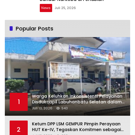
News
Juli 25, 2026
Popular Posts
Warga Keluhkan Inkonsistensi Pelayanan
1
Disdukcapil Labuhanbatu Selatan dalam
Pengurusan KK Rusak
Juli 13, 2026
543
Ketum DPP LSM GEMPUR Pimpin Perayaan
2
HUT Ke-IV, Tegaskan Komitmen sebagai