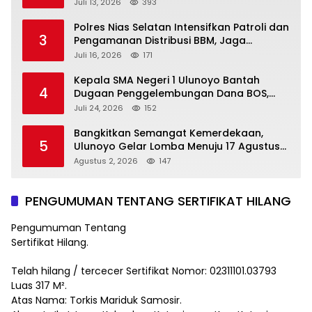
Mitra Pemerintah dan Corong Aspirasi
Juli 13, 2026
393
Rakyat
Polres Nias Selatan Intensifkan Patroli dan
3
Pengamanan Distribusi BBM, Jaga
Ketertiban di SPBU
Juli 16, 2026
171
Kepala SMA Negeri 1 Ulunoyo Bantah
4
Dugaan Penggelembungan Dana BOS,
Tegaskan Pemberitaan Tidak Benar
Juli 24, 2026
152
Bangkitkan Semangat Kemerdekaan,
5
Ulunoyo Gelar Lomba Menuju 17 Agustus
2026
Agustus 2, 2026
147
PENGUMUMAN TENTANG SERTIFIKAT HILANG
Pengumuman Tentang
Sertifikat Hilang.
Telah hilang / tercecer Sertifikat Nomor: 02311101.03793
Luas 317 M².
Atas Nama: Torkis Mariduk Samosir.