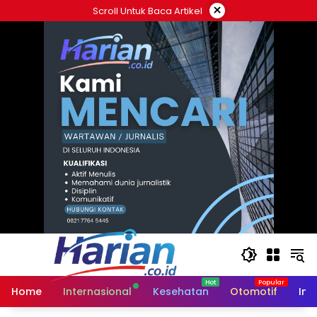
Langsung
×
Scroll Untuk Baca Artikel
ke
konten
Home
Internasional
Kesehatan
Otomotif
Ind