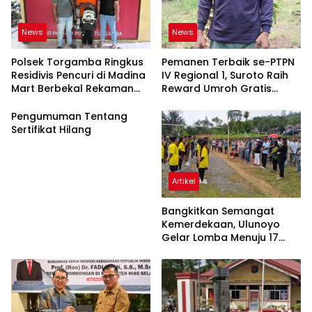
News
News
Polsek Torgamba Ringkus
Pemanen Terbaik se-PTPN
Residivis Pencuri di Madina
IV Regional 1, Suroto Raih
Mart Berbekal Rekaman
Reward Umroh Gratis
CCTV
Bersama Istri
Pengumuman Tentang
Sertifikat Hilang
Artikel
Bangkitkan Semangat
Kemerdekaan, Ulunoyo
Gelar Lomba Menuju 17
Agustus 2026