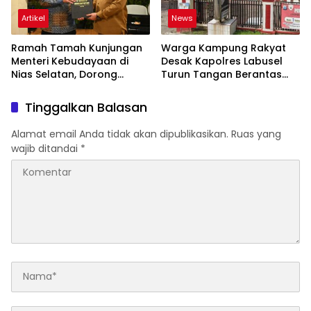
Artikel
News
Ramah Tamah Kunjungan
Warga Kampung Rakyat
Menteri Kebudayaan di
Desak Kapolres Labusel
Nias Selatan, Dorong
Turun Tangan Berantas
Pelestarian Budaya hingga
Dugaan Bandar Narkoba
Target UNESCO
di Perlabian
Tinggalkan Balasan
Alamat email Anda tidak akan dipublikasikan.
Ruas yang
wajib ditandai
*