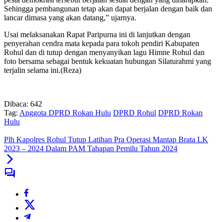
Sehingga pembangunan tetap akan dapat berjalan dengan baik dan
lancar dimasa yang akan datang,” ujarnya.
Usai melaksanakan Rapat Paripurna ini di lanjutkan dengan
penyerahan cendra mata kepada para tokoh pendiri Kabupaten
Rohul dan di tutup dengan menyanyikan lagu Himne Rohul dan
foto bersama sebagai bentuk kekuatan hubungan Silaturahmi yang
terjalin selama ini.(Reza)
Dibaca:
642
Tag:
Anggota DPRD Rokan Hulu
DPRD Rohul
DPRD Rokan
Hulu
Plh Kapolres Rohul Tutup Latihan Pra Operasi Mantap Brata LK
2023 – 2024 Dalam PAM Tahapan Pemilu Tahun 2024