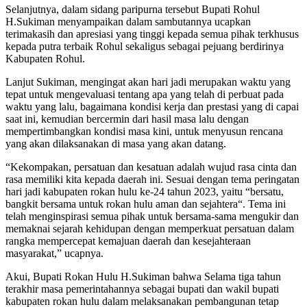
Selanjutnya, dalam sidang paripurna tersebut Bupati Rohul
H.Sukiman menyampaikan dalam sambutannya ucapkan
terimakasih dan apresiasi yang tinggi kepada semua pihak terkhusus
kepada putra terbaik Rohul sekaligus sebagai pejuang berdirinya
Kabupaten Rohul.
Lanjut Sukiman, mengingat akan hari jadi merupakan waktu yang
tepat untuk mengevaluasi tentang apa yang telah di perbuat pada
waktu yang lalu, bagaimana kondisi kerja dan prestasi yang di capai
saat ini, kemudian bercermin dari hasil masa lalu dengan
mempertimbangkan kondisi masa kini, untuk menyusun rencana
yang akan dilaksanakan di masa yang akan datang.
“Kekompakan, persatuan dan kesatuan adalah wujud rasa cinta dan
rasa memiliki kita kepada daerah ini. Sesuai dengan tema peringatan
hari jadi kabupaten rokan hulu ke-24 tahun 2023, yaitu “bersatu,
bangkit bersama untuk rokan hulu aman dan sejahtera“. Tema ini
telah menginspirasi semua pihak untuk bersama-sama mengukir dan
memaknai sejarah kehidupan dengan memperkuat persatuan dalam
rangka mempercepat kemajuan daerah dan kesejahteraan
masyarakat,” ucapnya.
Akui, Bupati Rokan Hulu H.Sukiman bahwa Selama tiga tahun
terakhir masa pemerintahannya sebagai bupati dan wakil bupati
kabupaten rokan hulu dalam melaksanakan pembangunan tetap