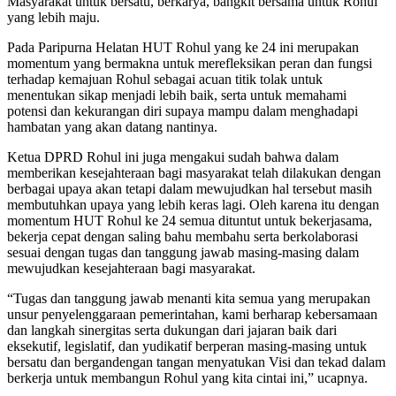
Masyarakat untuk bersatu, berkarya, bangkit bersama untuk Rohul
yang lebih maju.
Pada Paripurna Helatan HUT Rohul yang ke 24 ini merupakan
momentum yang bermakna untuk merefleksikan peran dan fungsi
terhadap kemajuan Rohul sebagai acuan titik tolak untuk
menentukan sikap menjadi lebih baik, serta untuk memahami
potensi dan kekurangan diri supaya mampu dalam menghadapi
hambatan yang akan datang nantinya.
Ketua DPRD Rohul ini juga mengakui sudah bahwa dalam
memberikan kesejahteraan bagi masyarakat telah dilakukan dengan
berbagai upaya akan tetapi dalam mewujudkan hal tersebut masih
membutuhkan upaya yang lebih keras lagi. Oleh karena itu dengan
momentum HUT Rohul ke 24 semua dituntut untuk bekerjasama,
bekerja cepat dengan saling bahu membahu serta berkolaborasi
sesuai dengan tugas dan tanggung jawab masing-masing dalam
mewujudkan kesejahteraan bagi masyarakat.
“Tugas dan tanggung jawab menanti kita semua yang merupakan
unsur penyelenggaraan pemerintahan, kami berharap kebersamaan
dan langkah sinergitas serta dukungan dari jajaran baik dari
eksekutif, legislatif, dan yudikatif berperan masing-masing untuk
bersatu dan bergandengan tangan menyatukan Visi dan tekad dalam
berkerja untuk membangun Rohul yang kita cintai ini,” ucapnya.