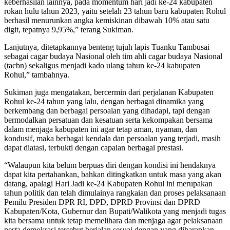
keberhasilan lainnya, pada momentum hari jadi ke-24 kabupaten
rokan hulu tahun 2023, yaitu setelah 23 tahun baru kabupaten Rohul
berhasil menurunkan angka kemiskinan dibawah 10% atau satu
digit, tepatnya 9,95%,” terang Sukiman.
Lanjutnya, ditetapkannya benteng tujuh lapis Tuanku Tambusai
sebagai cagar budaya Nasional oleh tim ahli cagar budaya Nasional
(tacbn) sekaligus menjadi kado ulang tahun ke-24 kabupaten
Rohul,” tambahnya.
Sukiman juga mengatakan, bercermin dari perjalanan Kabupaten
Rohul ke-24 tahun yang lalu, dengan berbagai dinamika yang
berkembang dan berbagai persoalan yang dihadapi, tapi dengan
bermodalkan persatuan dan kesatuan serta kekompakan bersama
dalam menjaga kabupaten ini agar tetap aman, nyaman, dan
kondusif, maka berbagai kendala dan persoalan yang terjadi, masih
dapat diatasi, terbukti dengan capaian berbagai prestasi.
“Walaupun kita belum berpuas diri dengan kondisi ini hendaknya
dapat kita pertahankan, bahkan ditingkatkan untuk masa yang akan
datang, apalagi Hari Jadi ke-24 Kabupaten Rohul ini merupakan
tahun politik dan telah dimulainya rangkaian dan proses pelaksanaan
Pemilu Presiden DPR RI, DPD, DPRD Provinsi dan DPRD
Kabupaten/Kota, Gubernur dan Bupati/Walikota yang menjadi tugas
kita bersama untuk tetap memelihara dan menjaga agar pelaksanaan
pesta demokrasi tersebut berjalan sesuai dengan yang diharapkan.