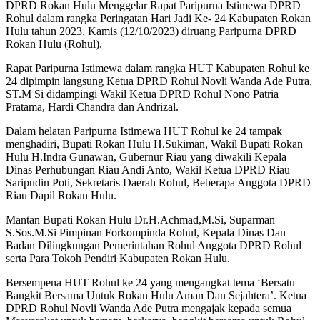
DPRD Rokan Hulu Menggelar Rapat Paripurna Istimewa DPRD
Rohul dalam rangka Peringatan Hari Jadi Ke- 24 Kabupaten Rokan
Hulu tahun 2023, Kamis (12/10/2023) diruang Paripurna DPRD
Rokan Hulu (Rohul).
Rapat Paripurna Istimewa dalam rangka HUT Kabupaten Rohul ke
24 dipimpin langsung Ketua DPRD Rohul Novli Wanda Ade Putra,
ST.M Si didampingi Wakil Ketua DPRD Rohul Nono Patria
Pratama, Hardi Chandra dan Andrizal.
Dalam helatan Paripurna Istimewa HUT Rohul ke 24 tampak
menghadiri, Bupati Rokan Hulu H.Sukiman, Wakil Bupati Rokan
Hulu H.Indra Gunawan, Gubernur Riau yang diwakili Kepala
Dinas Perhubungan Riau Andi Anto, Wakil Ketua DPRD Riau
Saripudin Poti, Sekretaris Daerah Rohul, Beberapa Anggota DPRD
Riau Dapil Rokan Hulu.
Mantan Bupati Rokan Hulu Dr.H.Achmad,M.Si, Suparman
S.Sos.M.Si Pimpinan Forkompinda Rohul, Kepala Dinas Dan
Badan Dilingkungan Pemerintahan Rohul Anggota DPRD Rohul
serta Para Tokoh Pendiri Kabupaten Rokan Hulu.
Bersempena HUT Rohul ke 24 yang mengangkat tema ‘Bersatu
Bangkit Bersama Untuk Rokan Hulu Aman Dan Sejahtera’. Ketua
DPRD Rohul Novli Wanda Ade Putra mengajak kepada semua