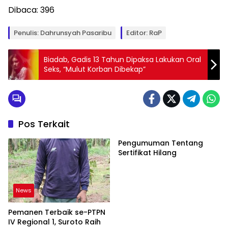
Dibaca:
396
Penulis: Dahrunsyah Pasaribu
Editor: RaP
Biadab, Gadis 13 Tahun Dipaksa Lakukan Oral
Seks, “Mulut Korban Dibekap”
Pos Terkait
Pengumuman Tentang
Sertifikat Hilang
News
Pemanen Terbaik se-PTPN
IV Regional 1, Suroto Raih