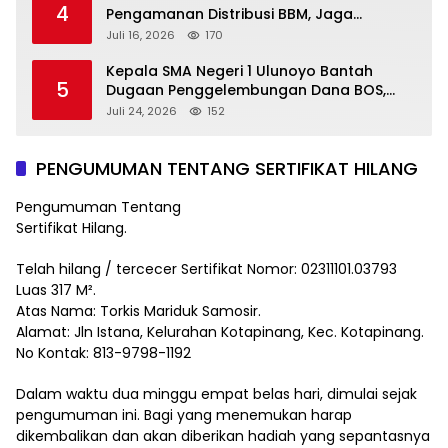
4
Pengamanan Distribusi BBM, Jaga
Ketertiban di SPBU
Juli 16, 2026
170
Kepala SMA Negeri 1 Ulunoyo Bantah
5
Dugaan Penggelembungan Dana BOS,
Tegaskan Pemberitaan Tidak Benar
Juli 24, 2026
152
PENGUMUMAN TENTANG SERTIFIKAT HILANG
Pengumuman Tentang
Sertifikat Hilang.
Telah hilang / tercecer Sertifikat Nomor: 02311101.03793
Luas 317 M².
Atas Nama: Torkis Mariduk Samosir.
Alamat: Jln Istana, Kelurahan Kotapinang, Kec. Kotapinang.
No Kontak: 813-9798-1192
Dalam waktu dua minggu empat belas hari, dimulai sejak
pengumuman ini. Bagi yang menemukan harap
dikembalikan dan akan diberikan hadiah yang sepantasnya