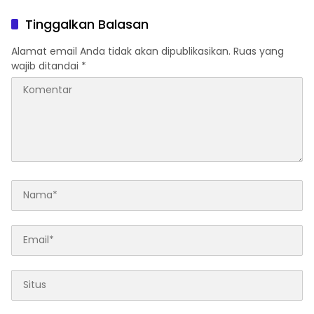
Dugaan Bandar Narkoba
BOS, Tegaskan
di Perlabian
Pemberitaan Tidak Benar
Tinggalkan Balasan
Alamat email Anda tidak akan dipublikasikan.
Ruas yang
wajib ditandai
*