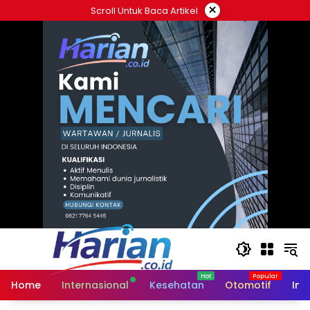
Langsung
×
Scroll Untuk Baca Artikel
ke
konten
Home
Internasional
Kesehatan
Otomotif
Ind