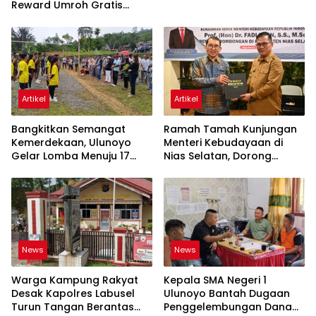
Reward Umroh Gratis
Bersama Istri
Artikel
Artikel
Bangkitkan Semangat
Ramah Tamah Kunjungan
Kemerdekaan, Ulunoyo
Menteri Kebudayaan di
Gelar Lomba Menuju 17
Nias Selatan, Dorong
Agustus 2026
Pelestarian Budaya hingga
Target UNESCO
News
News
Warga Kampung Rakyat
Kepala SMA Negeri 1
Desak Kapolres Labusel
Ulunoyo Bantah Dugaan
Turun Tangan Berantas
Penggelembungan Dana