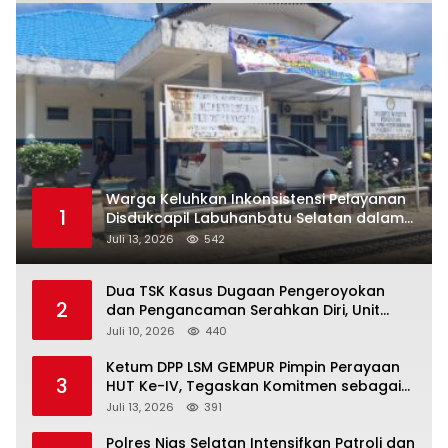
Warga Keluhkan Inkonsistensi Pelayanan
1
Disdukcapil Labuhanbatu Selatan dalam
Pengurusan KK Rusak
Juli 13, 2026
542
Dua TSK Kasus Dugaan Pengeroyokan
2
dan Pengancaman Serahkan Diri, Unit
Reskrim Polsek Lolowau Tuntaskan
Juli 10, 2026
440
Pengamanan Tiga Tersangka
Ketum DPP LSM GEMPUR Pimpin Perayaan
3
HUT Ke-IV, Tegaskan Komitmen sebagai
Mitra Pemerintah dan Corong Aspirasi
Juli 13, 2026
391
Rakyat
Polres Nias Selatan Intensifkan Patroli dan