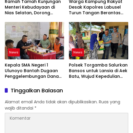
Ramah Tamah Kunjungan
Warga Kampung Rakyat
Menteri Kebudayaan di
Desak Kapolres Labusel
Nias Selatan, Dorong
Turun Tangan Berantas
Pelestarian Budaya hingga
Dugaan Bandar Narkoba
Target UNESCO
di Perlabian
News
News
Kepala SMA Negeri 1
Polsek Torgamba Salurkan
Ulunoyo Bantah Dugaan
Bansos untuk Lansia di Aek
Penggelembungan Dana
Batu, Wujud Kepedulian
BOS, Tegaskan
Polri Hadir di Tengah
Pemberitaan Tidak Benar
Masyarakat
Tinggalkan Balasan
Alamat email Anda tidak akan dipublikasikan.
Ruas yang
wajib ditandai
*