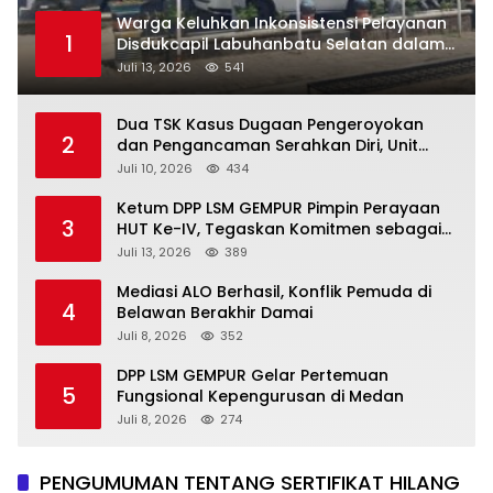
Warga Keluhkan Inkonsistensi Pelayanan
1
Disdukcapil Labuhanbatu Selatan dalam
Pengurusan KK Rusak
Juli 13, 2026
541
Dua TSK Kasus Dugaan Pengeroyokan
2
dan Pengancaman Serahkan Diri, Unit
Reskrim Polsek Lolowau Tuntaskan
Juli 10, 2026
434
Pengamanan Tiga Tersangka
Ketum DPP LSM GEMPUR Pimpin Perayaan
3
HUT Ke-IV, Tegaskan Komitmen sebagai
Mitra Pemerintah dan Corong Aspirasi
Juli 13, 2026
389
Rakyat
Mediasi ALO Berhasil, Konflik Pemuda di
4
Belawan Berakhir Damai
Juli 8, 2026
352
DPP LSM GEMPUR Gelar Pertemuan
5
Fungsional Kepengurusan di Medan
Juli 8, 2026
274
PENGUMUMAN TENTANG SERTIFIKAT HILANG