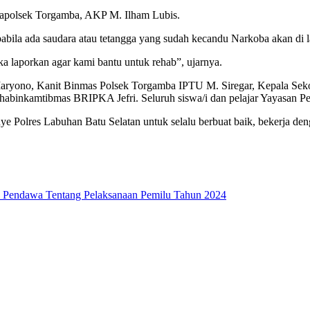
ar Kapolsek Torgamba, AKP M. Ilham Lubis.
bila ada saudara atau tetangga yang sudah kecandu Narkoba akan di 
a laporkan agar kami bantu untuk rehab”, ujarnya.
ari Maryono, Kanit Binmas Polsek Torgamba IPTU M. Siregar, Kepal
 Bhabinkamtibmas BRIPKA Jefri. Seluruh siswa/i dan pelajar Yayasan Pe
ye Polres Labuhan Batu Selatan untuk selalu berbuat baik, bekerja den
a Pendawa Tentang Pelaksanaan Pemilu Tahun 2024