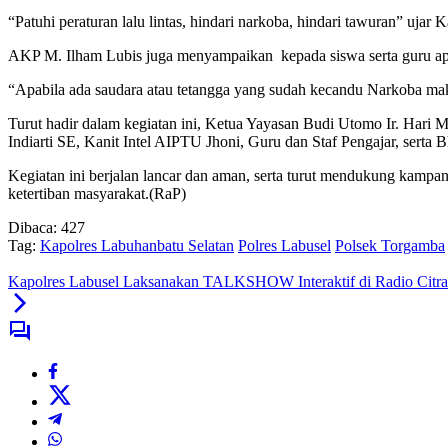
“Patuhi peraturan lalu lintas, hindari narkoba, hindari tawuran” uj
AKP M. Ilham Lubis juga menyampaikan kepada siswa serta guru apa
“Apabila ada saudara atau tetangga yang sudah kecandu Narkoba mak
Turut hadir dalam kegiatan ini, Ketua Yayasan Budi Utomo Ir. H
Indiarti SE, Kanit Intel AIPTU Jhoni, Guru dan Staf Pengajar, serta
Kegiatan ini berjalan lancar dan aman, serta turut mendukung kampan
ketertiban masyarakat.(RaP)
Dibaca:
427
Tag:
Kapolres Labuhanbatu Selatan
Polres Labusel
Polsek Torgamba
Kapolres Labusel Laksanakan TALKSHOW Interaktif di Radio Citr