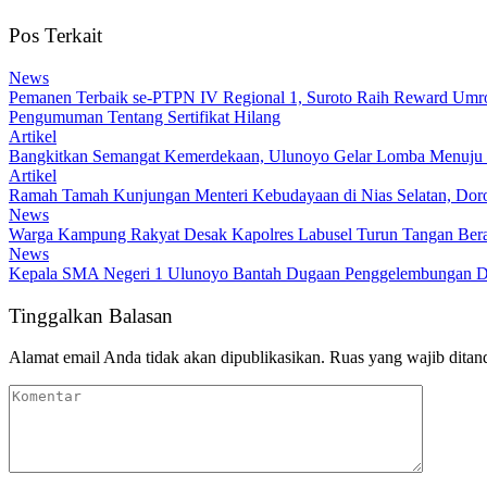
Pos Terkait
News
Pemanen Terbaik se-PTPN IV Regional 1, Suroto Raih Reward Umroh
Pengumuman Tentang Sertifikat Hilang
Artikel
Bangkitkan Semangat Kemerdekaan, Ulunoyo Gelar Lomba Menuju 
Artikel
Ramah Tamah Kunjungan Menteri Kebudayaan di Nias Selatan, Dor
News
Warga Kampung Rakyat Desak Kapolres Labusel Turun Tangan Bera
News
Kepala SMA Negeri 1 Ulunoyo Bantah Dugaan Penggelembungan Da
Tinggalkan Balasan
Alamat email Anda tidak akan dipublikasikan.
Ruas yang wajib ditan