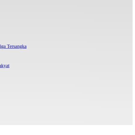
iga Tersangka
akyat