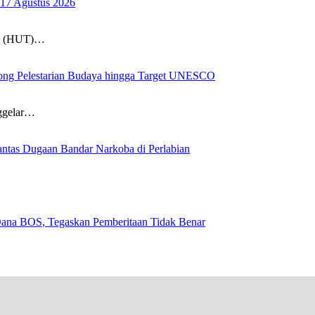
17 Agustus 2026
un (HUT)…
ong Pelestarian Budaya hingga Target UNESCO
nggelar…
ntas Dugaan Bandar Narkoba di Perlabian
na BOS, Tegaskan Pemberitaan Tidak Benar