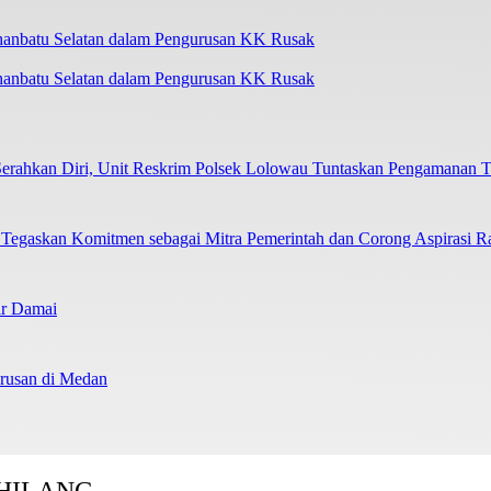
uhanbatu Selatan dalam Pengurusan KK Rusak
ahkan Diri, Unit Reskrim Polsek Lolowau Tuntaskan Pengamanan T
skan Komitmen sebagai Mitra Pemerintah dan Corong Aspirasi R
ir Damai
usan di Medan