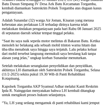
Batu Dusun Simpang IV Desa Aek Batu Kecamatan Torgamba,
kembali diamankan Satreskrim Polsek Torgamba atas dugaan kasus
penganiayaan.
Adalah Sunandar (32) warga Air Joman, Kisaran yang merasa
keberatan atas perlakuan LH terhadap dirinya karena telah
melakukan tindakan penganiayaan pada hari Rabu 08 Januari 2025
di seputaran daerah sekitar tempat tinggal pelaku.
“Saat itu saya naik sepeda motor melintas di Bakaran Batu. Ketika
menoleh ke belakang ada sebuah mobil trinton warna hitam dan
tiba-tiba menabrak saya hingga saya terjatuh. Lalu pelaku keluar
dari mobil tersebut langsung memukuli saya berulang kali tanpa
alasan yang jelas,” ungkap korban Sunandar menuturkan.
Setelah melakukan serangkaian penyelidikan dan penyidikan,
akhirnya LH diamankan oleh Satreskrim Polsek Torgamba, Selasa
(11/2-2025) sekira pukul 19.30 Wib di Panti Rehabilitasi
Kotapinang.
Kapolsek Torgamba AKP Syamsul Adhar melalui Kanit Reskrim
Ipda R. Nainggolan menyatakan bahwa LH kembali ditangkap
untuk mengikuti proses hukum selanjutnya.
“Ya, LH yang sedang mengamuk di panti rehabilitasi kami jemput