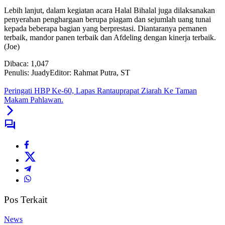
Lebih lanjut, dalam kegiatan acara Halal Bihalal juga dilaksanakan
penyerahan penghargaan berupa piagam dan sejumlah uang tunai
kepada beberapa bagian yang berprestasi. Diantaranya pemanen
terbaik, mandor panen terbaik dan Afdeling dengan kinerja terbaik.
(Joe)
Dibaca:
1,047
Penulis: Juady
Editor: Rahmat Putra, ST
Peringati HBP Ke-60, Lapas Rantauprapat Ziarah Ke Taman
Makam Pahlawan.
Pos Terkait
News