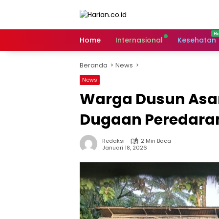
Langsung
ke
konten
Home
Internasional
Kesehatan
Beranda
News
News
Warga Dusun Asa
Dugaan Peredara
Redaksi
2 Min Baca
Januari 18, 2026