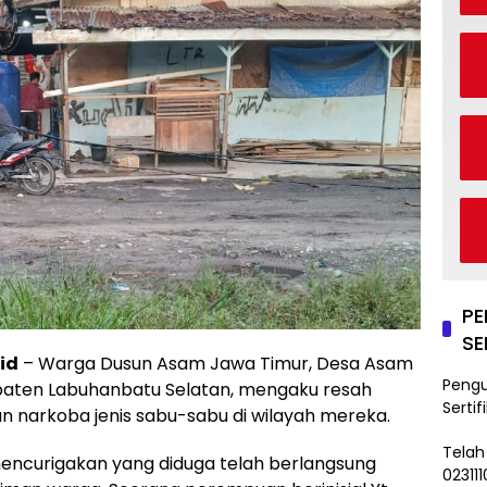
P
SE
id
– Warga Dusun Asam Jawa Timur, Desa Asam
Peng
aten Labuhanbatu Selatan, mengaku resah
Sertif
narkoba jenis sabu-sabu di wilayah mereka.
Telah
 mencurigakan yang diduga telah berlangsung
02311