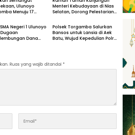
tkan Semangat
Ramah Tamah Kunjungan
ekaan, Ulunoyo
Menteri Kebudayaan di Nias
Lomba Menuju 17
Selatan, Dorong Pelestarian
News
s 2026
Budaya hingga Target
UNESCO
SMA Negeri 1 Ulunoyo
Polsek Torgamba Salurkan
 Dugaan
Bansos untuk Lansia di Aek
lembungan Dana
Batu, Wujud Kepedulian Polri
egaskan Pemberitaan
Hadir di Tengah Masyarakat
enar
kan.
Ruas yang wajib ditandai
*