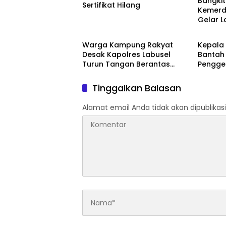
Bangki
Sertifikat Hilang
Kemerd
Gelar 
News
News
Agustu
Warga Kampung Rakyat
Kepala 
Desak Kapolres Labusel
Bantah
Turun Tangan Berantas
Pengge
Dugaan Bandar Narkoba di
BOS, T
Perlabian
Tidak B
Tinggalkan Balasan
Alamat email Anda tidak akan dipublikasi