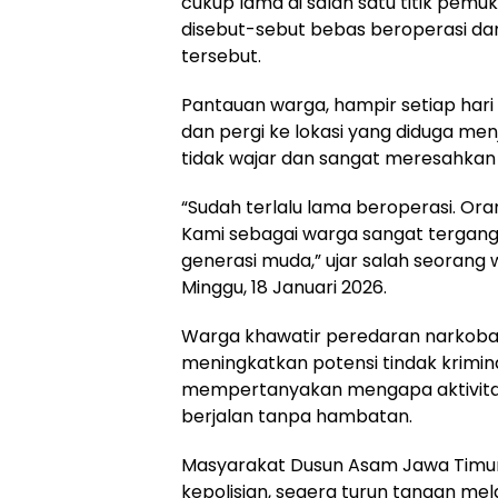
cukup lama di salah satu titik pemu
disebut-sebut bebas beroperasi da
tersebut.
Pantauan warga, hampir setiap hari 
dan pergi ke lokasi yang diduga menja
tidak wajar dan sangat meresahkan 
“Sudah terlalu lama beroperasi. Ora
Kami sebagai warga sangat tergan
generasi muda,” ujar salah seorang
Minggu, 18 Januari 2026.
Warga khawatir peredaran narkoba 
meningkatkan potensi tindak kriminal
mempertanyakan mengapa aktivitas
berjalan tanpa hambatan.
Masyarakat Dusun Asam Jawa Timur
kepolisian, segera turun tangan me