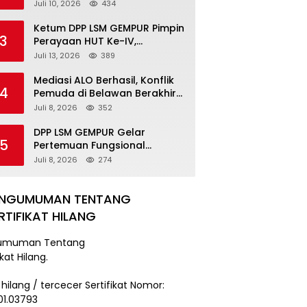
Pengancaman Serahkan Diri,
Juli 10, 2026
434
Unit Reskrim Polsek Lolowau
Tuntaskan Pengamanan Tiga
Ketum DPP LSM GEMPUR Pimpin
3
Tersangka
Perayaan HUT Ke-IV,
Tegaskan Komitmen sebagai
Juli 13, 2026
389
Mitra Pemerintah dan Corong
Aspirasi Rakyat
Mediasi ALO Berhasil, Konflik
4
Pemuda di Belawan Berakhir
Damai
Juli 8, 2026
352
DPP LSM GEMPUR Gelar
5
Pertemuan Fungsional
Kepengurusan di Medan
Juli 8, 2026
274
ENGUMUMAN TENTANG
RTIFIKAT HILANG
umuman Tentang
ikat Hilang.
 hilang / tercecer Sertifikat Nomor:
101.03793