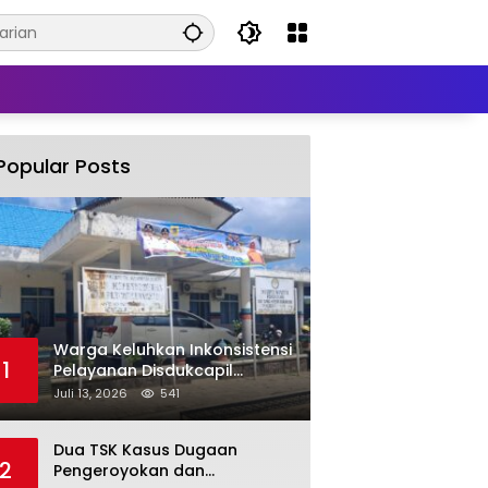
Popular Posts
Warga Keluhkan Inkonsistensi
1
Pelayanan Disdukcapil
Labuhanbatu Selatan dalam
Juli 13, 2026
541
Pengurusan KK Rusak
Dua TSK Kasus Dugaan
2
Pengeroyokan dan