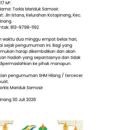
17 M².
Nama: Torkis Mariduk Samosir.
t: Jln Istana, Kelurahan Kotapinang, Kec.
inang.
ntak: 813-9798-1192
 waktu dua minggu empat belas hari,
ai sejak pengumuman ini. Bagi yang
ukan harap dikembalikan dan akan
ikan hadiah yang sepantasnya dan tidak
dipermaslahkan ke pihak manapun.
ian pengumuman SHM Hilang / tercecer
buat.
Torkis Mariduk Samosir
inang 30 Juli 2026