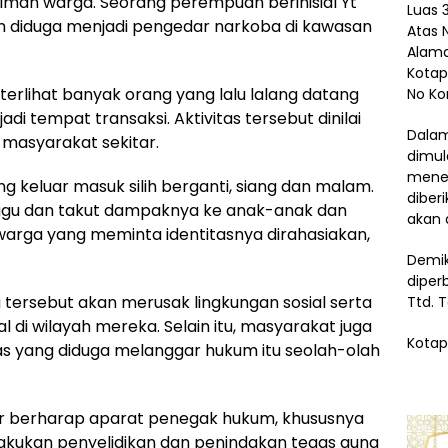
kiman warga. Seorang perempuan berinisial Yt
Luas 3
n diduga menjadi pengedar narkoba di kawasan
Atas 
Alama
Kotap
terlihat banyak orang yang lalu lalang datang
No Ko
di tempat transaksi. Aktivitas tersebut dinilai
Dalam
masyarakat sekitar.
dimul
menem
ng keluar masuk silih berganti, siang dan malam.
diber
ggu dan takut dampaknya ke anak-anak dan
akan 
 warga yang meminta identitasnya dirahasiakan,
Demik
diper
tersebut akan merusak lingkungan sosial serta
Ttd. 
 di wilayah mereka. Selain itu, masyarakat juga
Kotap
 yang diduga melanggar hukum itu seolah-olah
 berharap aparat penegak hukum, khususnya
lakukan penyelidikan dan penindakan tegas guna