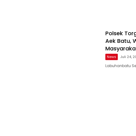
Polsek Tor
Aek Batu, W
Masyaraka
News
Juli 24, 
Labuhanbatu Sel