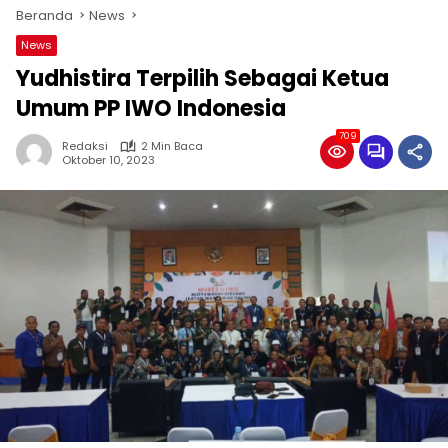
Beranda
News
News
Yudhistira Terpilih Sebagai Ketua
Umum PP IWO Indonesia
709
Redaksi
2 Min Baca
Oktober 10, 2023