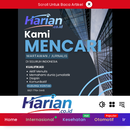
Langsung
×
Scroll Untuk Baca Artikel
ke
konten
Home
Internasional
Kesehatan
Otomotif
Ind