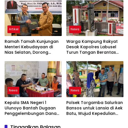
Artikel
News
Ramah Tamah Kunjungan
Warga Kampung Rakyat
Menteri Kebudayaan di
Desak Kapolres Labusel
Nias Selatan, Dorong
Turun Tangan Berantas
Pelestarian Budaya hingga
Dugaan Bandar Narkoba
Target UNESCO
di Perlabian
News
News
Kepala SMA Negeri 1
Polsek Torgamba Salurkan
Ulunoyo Bantah Dugaan
Bansos untuk Lansia di Aek
Penggelembungan Dana
Batu, Wujud Kepedulian
BOS, Tegaskan
Polri Hadir di Tengah
Pemberitaan Tidak Benar
Masyarakat
Tinggalkan Balasan