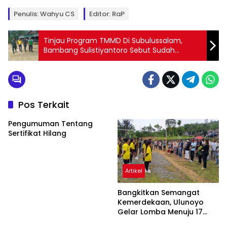
Penulis: Wahyu CS
Editor: RaP
Tinjau Program TMMD Di Subulussalam,
Bambang Sulistiyantoro Sebut Sudah
Berjalan 85 Persen
Pos Terkait
Pengumuman Tentang
Sertifikat Hilang
Artikel
Bangkitkan Semangat
Kemerdekaan, Ulunoyo
Gelar Lomba Menuju 17
Agustus 2026