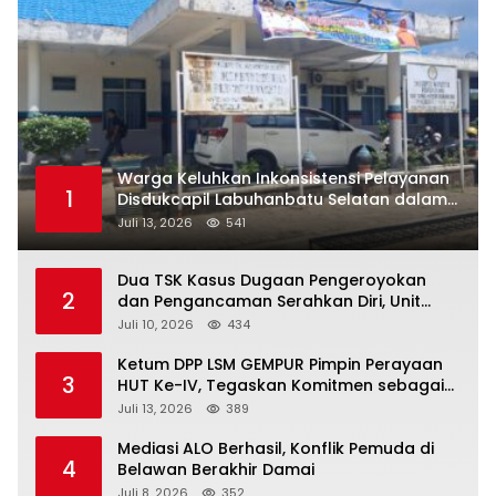
Warga Keluhkan Inkonsistensi Pelayanan
1
Disdukcapil Labuhanbatu Selatan dalam
Pengurusan KK Rusak
Juli 13, 2026
541
Dua TSK Kasus Dugaan Pengeroyokan
2
dan Pengancaman Serahkan Diri, Unit
Reskrim Polsek Lolowau Tuntaskan
Juli 10, 2026
434
Pengamanan Tiga Tersangka
Ketum DPP LSM GEMPUR Pimpin Perayaan
3
HUT Ke-IV, Tegaskan Komitmen sebagai
Mitra Pemerintah dan Corong Aspirasi
Juli 13, 2026
389
Rakyat
Mediasi ALO Berhasil, Konflik Pemuda di
4
Belawan Berakhir Damai
Juli 8, 2026
352