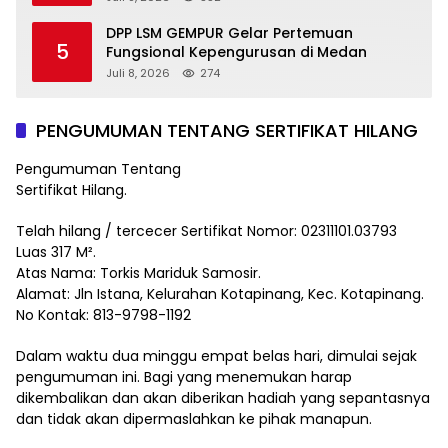
DPP LSM GEMPUR Gelar Pertemuan
5
Fungsional Kepengurusan di Medan
Juli 8, 2026
274
PENGUMUMAN TENTANG SERTIFIKAT HILANG
Pengumuman Tentang
Sertifikat Hilang.
Telah hilang / tercecer Sertifikat Nomor: 02311101.03793
Luas 317 M².
Atas Nama: Torkis Mariduk Samosir.
Alamat: Jln Istana, Kelurahan Kotapinang, Kec. Kotapinang.
No Kontak: 813-9798-1192
Dalam waktu dua minggu empat belas hari, dimulai sejak
pengumuman ini. Bagi yang menemukan harap
dikembalikan dan akan diberikan hadiah yang sepantasnya
dan tidak akan dipermaslahkan ke pihak manapun.