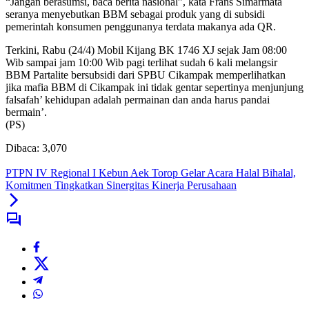
“Jangan berasumsi, baca berita nasional”, kata Frans Simarmata
seranya menyebutkan BBM sebagai produk yang di subsidi
pemerintah konsumen penggunanya terdata makanya ada QR.
Terkini, Rabu (24/4) Mobil Kijang BK 1746 XJ sejak Jam 08:00
Wib sampai jam 10:00 Wib pagi terlihat sudah 6 kali melangsir
BBM Partalite bersubsidi dari SPBU Cikampak memperlihatkan
jika mafia BBM di Cikampak ini tidak gentar sepertinya menjunjung
falsafah’ kehidupan adalah permainan dan anda harus pandai
bermain’.
(PS)
Dibaca:
3,070
PTPN IV Regional I Kebun Aek Torop Gelar Acara Halal Bihalal,
Komitmen Tingkatkan Sinergitas Kinerja Perusahaan