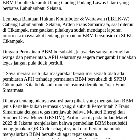
BBM Partalite ke arah Ujung Gading Padang Lawas Utara yang
berbatas Labuhanbatu Selatan.
Lembaga Bantuan Hukum Kontributor & Wartawan (LBHK-W)
Cabang Labuhanbatu Selatan, Arden Frans Simarmata, saat ditemui
di Cikampak, mengatakan pihaknya sudah mendapat laporan
informasi masyarakat tentang permainan BBM bersubsidi di SPBU
Cikampak.
Dugaan Permainan BBM bersubsidi, jelas-jelas sangat merugikan
warga dan pemerintah. APH seharusnya segera mengambil tindakan
tegas jangan pula tidak perduli.
” Saya merasa risih jika masyarakat berasumsi seolah-olah ada
pembiaran APH terhadap permainan BBM bersubsidi di SPBU
Cikampak. Kita tidak sudi muncul asumsi demikian,”ujar Frans
Simarmata.
Ditanya tentang adanya asumsi para pihak yang mengatakan BBM
jenis Partalite bukan termasuk yang disubsidi Pemerintah ? Frans
Simarmata dengan tegas menjawab bahwa Menteri Energi dan
Sumber Daya Mineral (ESDM), Arifin Tasrif, pada bulan Maret
2023 di Jakarta menjelaskan bahwa pembelian BBM bersubsidi
menggunakan QR Code sebagai syarat dari Pertamina untuk
menyalurkan BBM bersubsidi agar tepat sasaran.