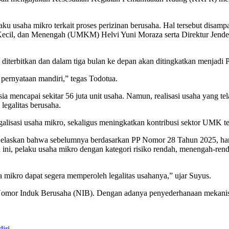
aku usaha mikro terkait proses perizinan berusaha. Hal tersebut disamp
ecil, dan Menengah (UMKM) Helvi Yuni Moraza serta Direktur Jendera
 diterbitkan dan dalam tiga bulan ke depan akan ditingkatkan menjadi P
pernyataan mandiri,” tegas Todotua.
encapai sekitar 56 juta unit usaha. Namun, realisasi usaha yang telah 
legalitas berusaha.
alisasi usaha mikro, sekaligus meningkatkan kontribusi sektor UMK t
njelaskan bahwa sebelumnya berdasarkan PP Nomor 28 Tahun 2025, ha
ini, pelaku usaha mikro dengan kategori risiko rendah, menengah-re
mikro dapat segera memperoleh legalitas usahanya,” ujar Suyus.
Nomor Induk Berusaha (NIB). Dengan adanya penyederhanaan mekanisme
iri