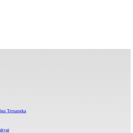
iga Tersangka
akyat