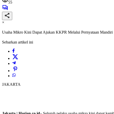
55
×
Usaha Mikro Kini Dapat Ajukan KKPR Melalui Pernyataan Mandiri
Sebarkan artikel ini
JAKARTA
Jakarta | Harian.co.id–
Seluruh pelaku usaha mikro kini dapat kem