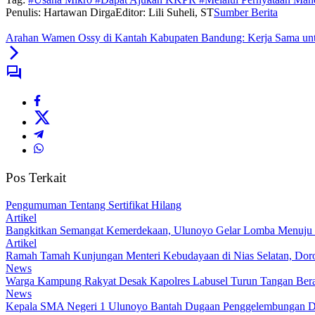
Penulis: Hartawan Dirga
Editor: Lili Suheli, ST
Sumber Berita
Arahan Wamen Ossy di Kantah Kabupaten Bandung: Kerja Sama unt
Pos Terkait
Pengumuman Tentang Sertifikat Hilang
Artikel
Bangkitkan Semangat Kemerdekaan, Ulunoyo Gelar Lomba Menuju 
Artikel
Ramah Tamah Kunjungan Menteri Kebudayaan di Nias Selatan, Dor
News
Warga Kampung Rakyat Desak Kapolres Labusel Turun Tangan Bera
News
Kepala SMA Negeri 1 Ulunoyo Bantah Dugaan Penggelembungan Da