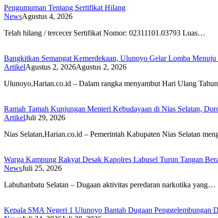
Pengumuman Tentang Sertifikat Hilang
News
Agustus 4, 2026
Telah hilang / tercecer Sertifikat Nomor: 02311101.03793 Luas…
Bangkitkan Semangat Kemerdekaan, Ulunoyo Gelar Lomba Menuju 
Artikel
Agustus 2, 2026
Agustus 2, 2026
Ulunoyo,Harian.co.id – Dalam rangka menyambut Hari Ulang Tah
Ramah Tamah Kunjungan Menteri Kebudayaan di Nias Selatan, Dor
Artikel
Juli 29, 2026
Nias Selatan,Harian.co.id – Pemerintah Kabupaten Nias Selatan me
Warga Kampung Rakyat Desak Kapolres Labusel Turun Tangan Bera
News
Juli 25, 2026
Labuhanbatu Selatan – Dugaan aktivitas peredaran narkotika yang…
Kepala SMA Negeri 1 Ulunoyo Bantah Dugaan Penggelembungan Da