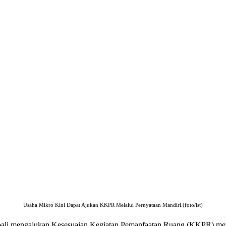
Usaha Mikro Kini Dapat Ajukan KKPR Melalui Pernyataan Mandiri.(foto/ist)
bali mengajukan Kesesuaian Kegiatan Pemanfaatan Ruang (KKPR) mela