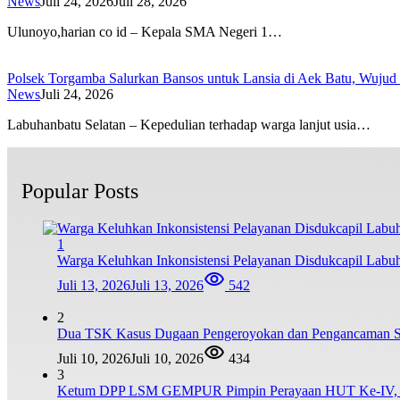
News
Juli 24, 2026
Juli 28, 2026
Ulunoyo,harian co id – Kepala SMA Negeri 1…
Polsek Torgamba Salurkan Bansos untuk Lansia di Aek Batu, Wujud 
News
Juli 24, 2026
Labuhanbatu Selatan – Kepedulian terhadap warga lanjut usia…
Popular Posts
1
Warga Keluhkan Inkonsistensi Pelayanan Disdukcapil Lab
Juli 13, 2026
Juli 13, 2026
542
2
Dua TSK Kasus Dugaan Pengeroyokan dan Pengancaman Ser
Juli 10, 2026
Juli 10, 2026
434
3
Ketum DPP LSM GEMPUR Pimpin Perayaan HUT Ke-IV, Tega