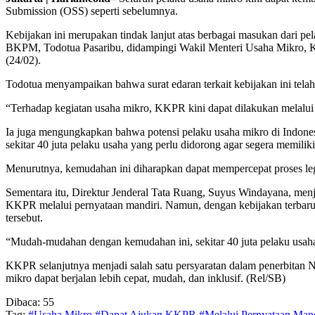
Submission (OSS) seperti sebelumnya.
Kebijakan ini merupakan tindak lanjut atas berbagai masukan dari pel
BKPM, Todotua Pasaribu, didampingi Wakil Menteri Usaha Mikro, K
(24/02).
Todotua menyampaikan bahwa surat edaran terkait kebijakan ini telah
“Terhadap kegiatan usaha mikro, KKPR kini dapat dilakukan melalui 
Ia juga mengungkapkan bahwa potensi pelaku usaha mikro di Indonesia m
sekitar 40 juta pelaku usaha yang perlu didorong agar segera memiliki 
Menurutnya, kemudahan ini diharapkan dapat mempercepat proses leg
Sementara itu, Direktur Jenderal Tata Ruang, Suyus Windayana, me
KKPR melalui pernyataan mandiri. Namun, dengan kebijakan terbaru 
tersebut.
“Mudah-mudahan dengan kemudahan ini, sekitar 40 juta pelaku usaha 
KKPR selanjutnya menjadi salah satu persyaratan dalam penerbitan 
mikro dapat berjalan lebih cepat, mudah, dan inklusif. (Rel/SB)
Dibaca:
55
Tag:
#Usaha Mikro #Dapat Ajukan KKPR #Melalui Pernyataan Mand